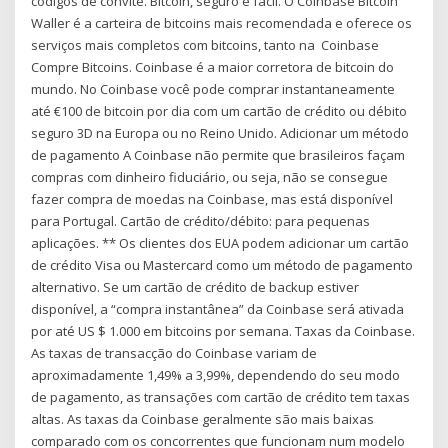
códigos de convite. Bitcoin, seguro e fácil. O Coinbase Bitcoin
Waller é a carteira de bitcoins mais recomendada e oferece os
serviços mais completos com bitcoins, tanto na Coinbase
Compre Bitcoins. Coinbase é a maior corretora de bitcoin do
mundo. No Coinbase você pode comprar instantaneamente
até €100 de bitcoin por dia com um cartão de crédito ou débito
seguro 3D na Europa ou no Reino Unido. Adicionar um método
de pagamento A Coinbase não permite que brasileiros façam
compras com dinheiro fiduciário, ou seja, não se consegue
fazer compra de moedas na Coinbase, mas está disponível
para Portugal. Cartão de crédito/débito: para pequenas
aplicações. ** Os clientes dos EUA podem adicionar um cartão
de crédito Visa ou Mastercard como um método de pagamento
alternativo. Se um cartão de crédito de backup estiver
disponível, a “compra instantânea” da Coinbase será ativada
por até US $ 1.000 em bitcoins por semana. Taxas da Coinbase.
As taxas de transacção do Coinbase variam de
aproximadamente 1,49% a 3,99%, dependendo do seu modo
de pagamento, as transações com cartão de crédito tem taxas
altas. As taxas da Coinbase geralmente são mais baixas
comparado com os concorrentes que funcionam num modelo